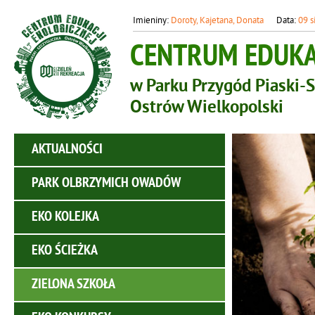
Doroty, Kajetana, Donata
09 s
CENTRUM EDUKAC
w Parku Przygód Piaski-S
Ostrów Wielkopolski
AKTUALNOŚCI
PARK OLBRZYMICH OWADÓW
EKO KOLEJKA
EKO ŚCIEŻKA
ZIELONA SZKOŁA